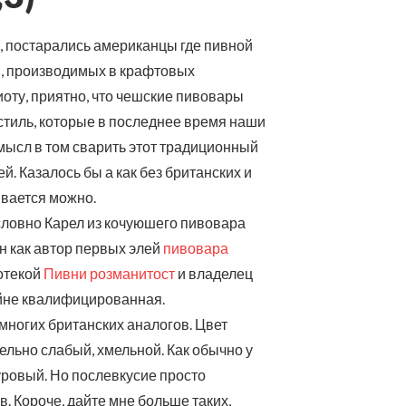
, постарались американцы где пивной
ей, производимых в крафтовых
иоту, приятно, что чешские пивовары
стиль, которые в последнее время наши
мысл в том сварить этот традиционный
. Казалось бы а как без британских и
ывается можно.
условно Карел из кочуюшего пивовара
н как автор первых элей
пивовара
отекой
Пивни розманитост
и владелец
райне квалифицированная.
 многих британских аналогов. Цвет
ельно слабый, хмельной. Как обычно у
суровый. Но послевкусие просто
. Короче, дайте мне больше таких,