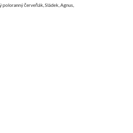
poloranný červeňák, Sládek, Agnus,