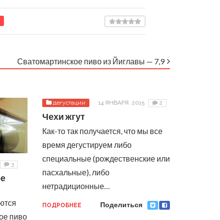
Сватомартинское пиво из Йиглавы — 7,9
дегустации
14 ЯНВАРЯ, 2015
2
Чехи жгут
Как-то так получается, что мы все
время дегустируем либо
специальные (рождественские или
3
пасхальные), либо
ое
нетрадиционные…
ются
Поделиться
ПОДРОБНЕЕ
вое пиво