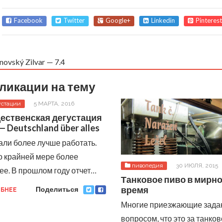
Facebook
Twitter
Google+
Linkedin
Pinterest
novský Zilvar — 7.4
ликации на тему
устации
5 МАРТА, 2016
ественская дегустация
— Deutschland über alles
али более лучше работать.
о крайней мере более
пивопедия
30 ИЮЛЯ, 2015
ее. В прошлом году отчет…
Танковое пиво в мирн
время
Поделиться
БНЕЕ
Многие приезжающие зада
вопросом, что это за танко