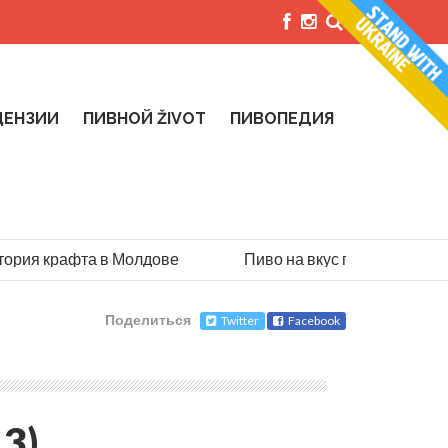
ЦЕНЗИИ
ПИВНОЙ ŽIVOT
ПИВОПЕДИЯ
рия крафта в Молдове
Пиво на вкус парашютиста: ис
Поделиться
Twitter
Facebook
,3)