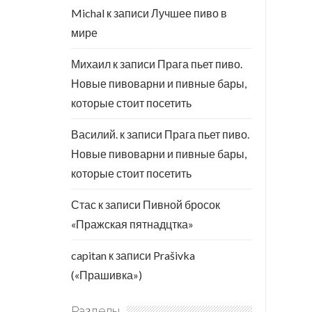
Michal
к записи
Лучшее пиво в
мире
Михаил
к записи
Прага пьет пиво.
Новые пивоварни и пивные бары,
которые стоит посетить
Василий.
к записи
Прага пьет пиво.
Новые пивоварни и пивные бары,
которые стоит посетить
Стас
к записи
Пивной бросок
«Пражская пятнадцтка»
capitan
к записи
Prašivka
(«Прашивка»)
Разделы