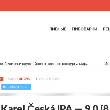
ПИВНЫЕ
ПИВОВАРНИ
РЕ
обедители крупнейшего пивного конкурса мира
Исто
а
АВТОР:
ONDRA
-
17 НОЯБРЯ, 2013
1 комментарии
Karel Česká IPA — 9,0 (8