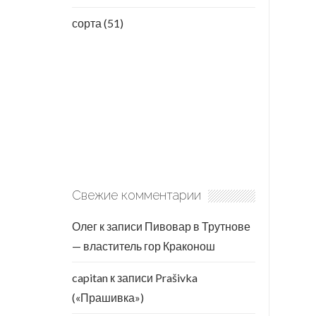
сорта
(51)
Свежие комментарии
Олег
к записи
Пивовар в Трутнове
— властитель гор Краконош
capitan
к записи
Prašivka
(«Прашивка»)