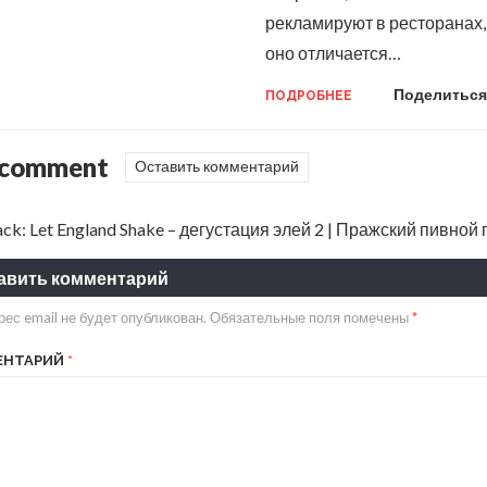
рекламируют в ресторанах,
оно отличается…
Поделиться
ПОДРОБНЕЕ
 comment
Оставить комментарий
ack:
Let England Shake – дегустация элей 2 | Пражский пивной
авить комментарий
ес email не будет опубликован.
Обязательные поля помечены
*
ЕНТАРИЙ
*