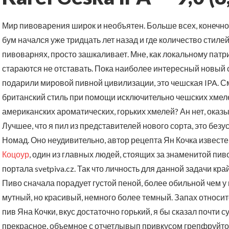
Мир пивоварения широк и необъятен. Больше всех, конечно
бум начался уже тридцать лет назад и где количество стил
пивоварнях, просто зашкаливает. Мне, как локальному патр
стараются не отставать. Пока наиболее интересный новый 
подарили мировой пивной цивилизации, это чешская IPA. С
британский стиль при помощи исключительно чешских хмелей
американских ароматических, горьких хмелей? Ан нет, оказ
Лучшее, что я пил из представителей нового сорта, это без
Номад. Оно неудивительно, автор рецепта Ян Кочка известе
Коцоур
, один из главных людей, стоящих за знаменитой пив
портала svetpiva.cz. Так что личность для данной задачи к
Пиво сначала порадует густой пеной, более обильной чем у
мутный, но красивый, немного более темный. Запах относит
пив Яна Кочки, вкус достаточно горький, я бы сказал почти 
прекрасное, объемное с отчетлывып привкусом грепфруйтов