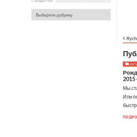
Разделы
Rych
Пуб
дег
Рожд
2015 
Мы ст
Или п
быстр
ПОДРО