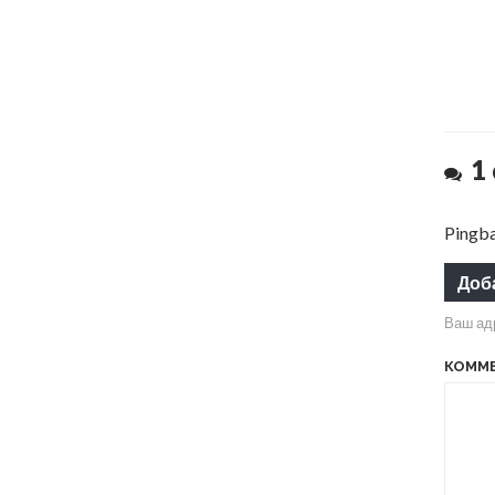
1
Pingb
Доб
Ваш адр
КОММ