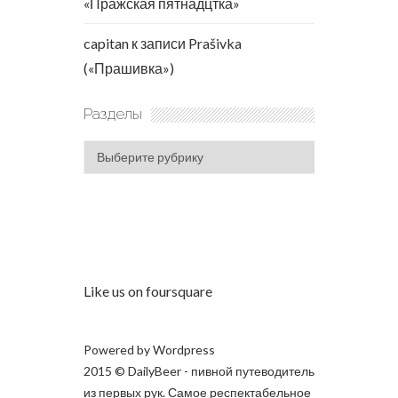
«Пражская пятнадцтка»
capitan
к записи
Prašivka
(«Прашивка»)
Разделы
Разделы
Like us on foursquare
Powered by
Wordpress
2015 © DailyBeer - пивной путеводитель
из первых рук. Самое респектабельное