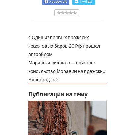
Facebook
Twitter
Один из первых пражских
крафтовых баров 20 Píp прошел
апгрейдом
Моравска пивница — почетное
консyльство Моравии на пражских
Виноградах
Публикации на тему