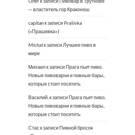
Олег
к записи
Пивовар в Трутнове
— властитель гор Краконош
capitan
к записи
Prašivka
(«Прашивка»)
Michal
к записи
Лучшее пиво в
мире
Михаил
к записи
Прага пьет пиво.
Новые пивоварни и пивные бары,
которые стоит посетить
Василий.
к записи
Прага пьет пиво.
Новые пивоварни и пивные бары,
которые стоит посетить
Стас
к записи
Пивной бросок