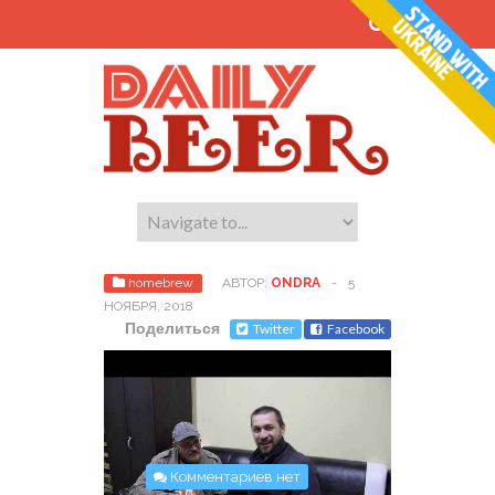
homebrew
АВТОР:
ONDRA
-
5
НОЯБРЯ, 2018
Поделиться
Twitter
Facebook
Комментариев нет