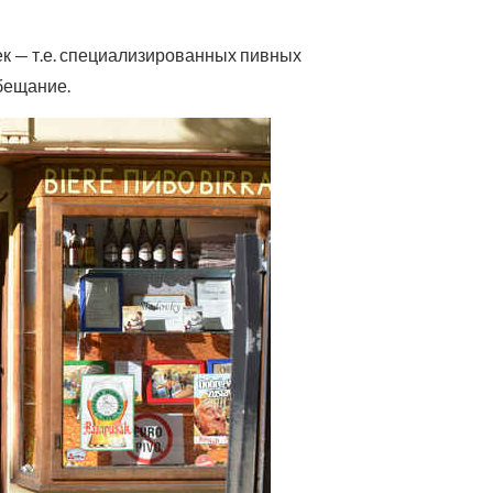
к — т.е. специализированных пивных
бещание.