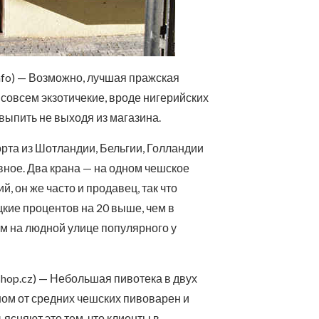
.info) — Возможно, лучшая пражская
 совсем экзотичекие, вроде нигерийских
 выпить не выходя из магазина.
сорта из Шотландии, Бельгии, Голландии
авное. Два крана — на одном чешское
й, он же часто и продавец, так что
кие процентов на 20 выше, чем в
ем на людной улице популярного у
rshop.cz) — Небольшая пивотека в двух
вном от средних чешских пивоварен и
ясняют это тем, что клиенты в