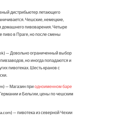
зивный дистрибьютер летающего
аничивается. Чешские, немецкие,
ля домашнего пивоварения. Четыре
 пиво в Праге, но после смены
arek) — Довольно ограниченный выбор
 пивзаводов, но иногда попадаются и
гих пивотеках. Шесть кранов с
ски.
com) — Магазин при
одноименном баре
 Германии и Бельгии, цены по чешским
iva.com) — пивотека из северной Чехии