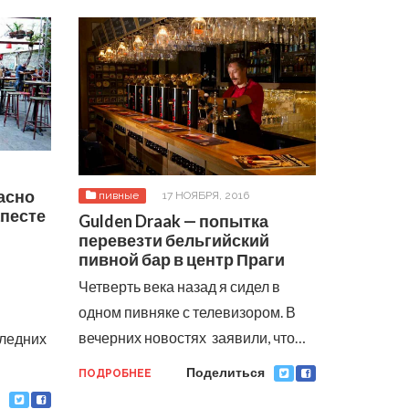
расно
пивные
17 НОЯБРЯ, 2016
апесте
Gulden Draak — попытка
перевезти бельгийский
пивной бар в центр Праги
Четверть века назад я сидел в
одном пивняке с телевизором. В
вечерних новостях заявили, что…
ледних
Поделиться
ПОДРОБНЕЕ