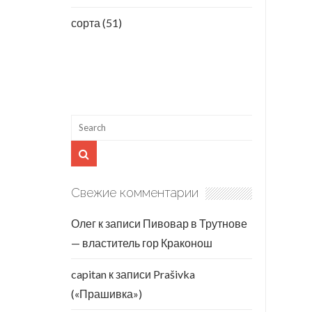
сорта
(51)
Свежие комментарии
Олег
к записи
Пивовар в Трутнове
— властитель гор Краконош
capitan
к записи
Prašivka
(«Прашивка»)