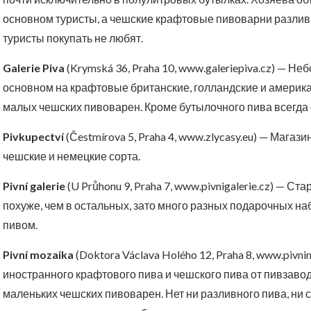
основном туристы, а чешские крафтовые пивоварни разлив
туристы покупать не любят.
Galerie Piva
(Krymská 36, Praha 10, www.galeriepiva.cz) — 
основном на крафтовые британские, голландские и америка
малых чешских пивоварен. Кроме бутылочного пива всегда е
Pivkupectví
(Čestmírova 5, Praha 4, www.zlycasy.eu) — Магаз
чешские и немецкие сорта.
Pivní galerie
(U Průhonu 9, Praha 7, www.pivnigalerie.cz) — 
похуже, чем в остальных, зато много разных подарочных на
пивом.
Pivní mozaika
(Doktora Václava Holého 12, Praha 8, www.piv
иностранного крафтового пива и чешского пива от пивзав
маленьких чешских пивоварен. Нет ни разливного пива, ни 