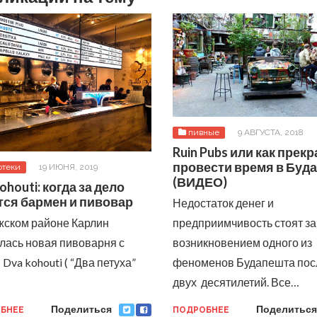
пивные
9 АВГУСТА, 2018
Ruin Pubs или как прек
провести время в Буд
отеки
19 ИЮНЯ, 2019
(ВИДЕО)
ohouti: когда за дело
тся бармен и пивовар
Недостаток денег и
жском районе Карлин
предприимчивость стоят за
лась новая пивоварня с
возникновением одного из
Dva kohouti ( “Два петуха”
феноменов Будапешта пос
двух десятилетий. Все…
Поделиться
Поделиться
БНЕЕ
ПОДРОБНЕЕ