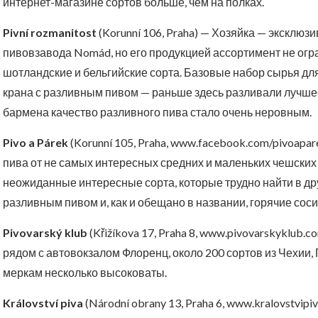
интернет-магазине сортов больше, чем на полках.
Pivní rozmanitost
(Korunní 106, Praha) — Хозяйка — эксклю
пивовзавода Nomád, но его продукцией ассортимент не огр
шотландские и бельгийские сорта. Базовые набор сырья д
крана с разливным пивом — раньше здесь разливали лучшее
бармена качество разливного пива стало очень неровным.
Pivo a Párek
(Korunní 105, Praha, www.facebook.com/pivoap
пива от не самых интересных средних и маленьких чешских
неожиданные интересные сорта, которые трудно найти в дру
разливным пивом и, как и обещано в названии, горячие соси
Pivovarský klub
(Křižíkova 17, Praha 8, www.pivovarskyklub.
рядом с автовокзалом Флоренц, около 200 сортов из Чехии,
меркам несколько высоковаты.
Království piva
(Národní obrany 13, Praha 6, www.kralovstvip