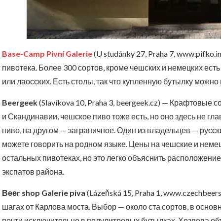
Base-Camp Pivní Galerie
(U studánky 27, Praha 7, www.pifko
пивотека. Более 300 сортов, кроме чешских и немецких есть
или лаосских. Есть столы, так что купленную бутылку можно
Beergeek
(Slavíkova 10, Praha 3, beergeek.cz) — Крафтовые 
и Скандинавии, чешское пиво тоже есть, но оно здесь не гл
пиво, на другом — заграничное. Один из владельцев — русски
можете говорить на родном языке. Цены на чешские и немец
остальных пивотеках, но это легко объяснить расположени
экспатов района.
Вееr shop Galerie piva
(Lázeňská 15, Praha 1, www.czechbee
шагах от Карлова моста. Выбор — около ста сортов, в осно
почти исключительно в полулитровых бутылках. Хозяева объ