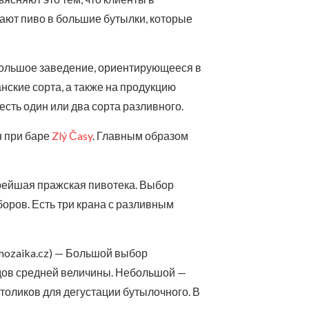
ают пиво в большие бутылки, которые
Небольшое заведение, ориентирующееся в
нские сорта, а также на продукцию
сть один или два сорта разливного.
ин при баре
Zlý Časy
. Главным образом
Старейшая пражская пивотека. Выбор
боров. Есть три крана с разливным
nimozaika.cz) — Большой выбор
одов средней величины. Небольшой —
столиков для дегустации бутылочного. В