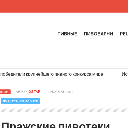
ПИВНЫЕ
ПИВОВАРНИ
РЕ
обедители крупнейшего пивного конкурса мира
Истор
отеки
АВТОР:
OSTAP
-
2 НОЯБРЯ, 2013
17 комментариев
Пражские пивотеки