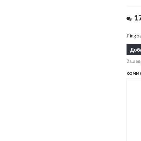
1
Pingb
Доб
Ваш адр
КОММ