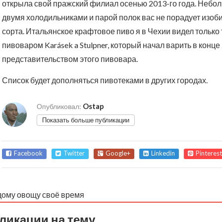
открыла свой пражский филиал осенью 2013-го года. Небо
двумя холодильниками и парой полок вас не порадует изоб
сорта. Итальянское крафтовое пиво я в Чехии видел только 
пивоваром Karásek a Stulpner, который начал варить в конце
представительством этого пивовара.
Список будет дополняться пивотеками в других городах.
Ostap
Опубликовал:
Показать больше публикации
Facebook
Twitter
Google+
Linkedin
Pinterest
ому овощу своё время
ликации на тему