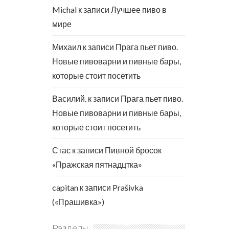
Michal
к записи
Лучшее пиво в
мире
Михаил
к записи
Прага пьет пиво.
Новые пивоварни и пивные бары,
которые стоит посетить
Василий.
к записи
Прага пьет пиво.
Новые пивоварни и пивные бары,
которые стоит посетить
Стас
к записи
Пивной бросок
«Пражская пятнадцтка»
capitan
к записи
Prašivka
(«Прашивка»)
Разделы