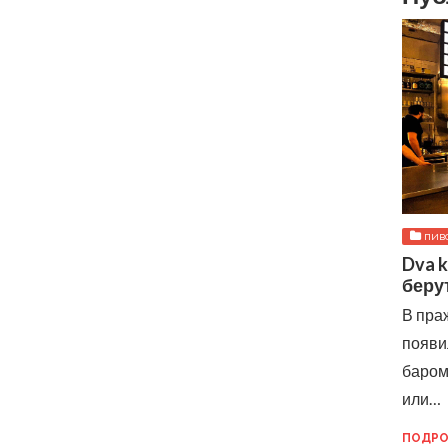
пив
Dva k
беру
В пра
появи
баром 
или…
ПОДРО