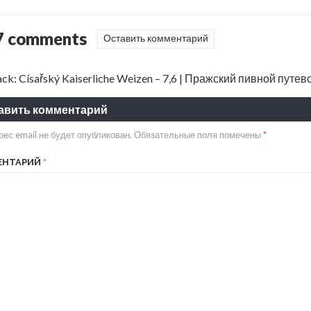
7 comments
Оставить комментарий
ack:
Císařský Kaiserliche Weizen – 7,6 | Пражский пивной путе
авить комментарий
ес email не будет опубликован.
Обязательные поля помечены
*
ЕНТАРИЙ
*