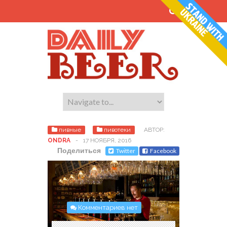
пивные
пивотеки
АВТОР:
ONDRA
-
17 НОЯБРЯ, 2016
Поделиться
Twitter
Facebook
Комментариев нет