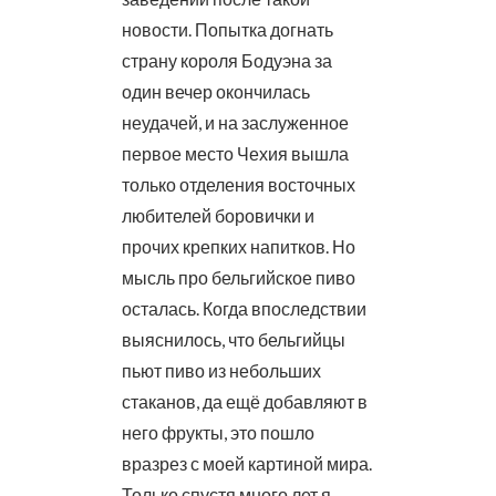
новости. Попытка догнать
страну короля Бодуэна за
один вечер окончилась
неудачей, и на заслуженное
первое место Чехия вышла
только отделения восточных
любителей боровички и
прочих крепких напитков. Но
мысль про бельгийское пиво
осталась. Когда впоследствии
выяснилось, что бельгийцы
пьют пиво из небольших
стаканов, да ещё добавляют в
него фрукты, это пошло
вразрез с моей картиной мира.
Только спустя много лет я