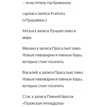
— властитель гор Краконош
capitan
к записи
Prašivka
(«Прашивка»)
Michal
к записи
Лучшее пиво в
мире
Михаил
к записи
Прага пьет пиво.
Новые пивоварни и пивные бары,
которые стоит посетить
Василий.
к записи
Прага пьет пиво.
Новые пивоварни и пивные бары,
которые стоит посетить
Стас
к записи
Пивной бросок
«Пражская пятнадцтка»