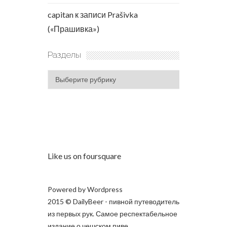
capitan
к записи
Prašivka
(«Прашивка»)
Разделы
Разделы
Like us on foursquare
Powered by
Wordpress
2015 © DailyBeer - пивной путеводитель
из первых рук. Самое респектабельное
издание о чешском пиве.