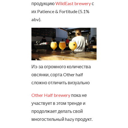
продукцию
WildEast brewery
с
их Patience & Fortitude (5.1%
abv).
Из-за огромного количества
овсянки, сорта Other half
сложно отличить визуально
Other Half brewery
пока не
участвует в этом тренде и
продолжает делать свой
многостильный hazy продукт.