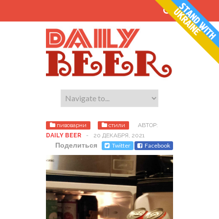
пивоварни
стили
АВТОР:
DAILY BEER
-
20 ДЕКАБРЯ, 2021
Поделиться
Twitter
Facebook