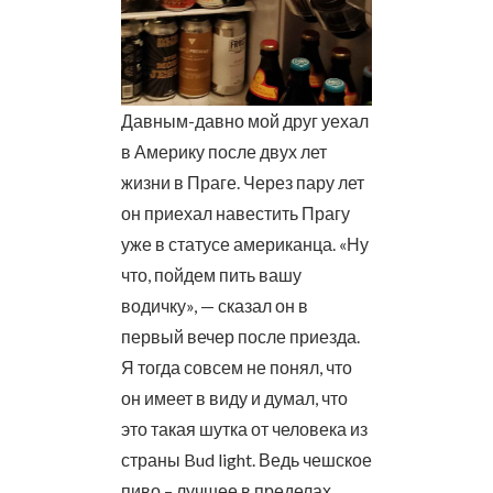
Давным-давно мой друг уехал
в Америку после двух лет
жизни в Праге. Через пару лет
он приехал навестить Прагу
уже в статусе американца. «Ну
что, пойдем пить вашу
водичку», — сказал он в
первый вечер после приезда.
Я тогда совсем не понял, что
он имеет в виду и думал, что
это такая шутка от человека из
страны Bud light. Ведь чешское
пиво – лучшее в пределах