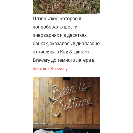
Плзеньское, которое я
попробовал в шести
пивоварнях и в десятках
банках, оказалось в диапазоне
от кисляка в Keg & Lantern
Brewery до темного лагера в
Sixpoint Brewery
.