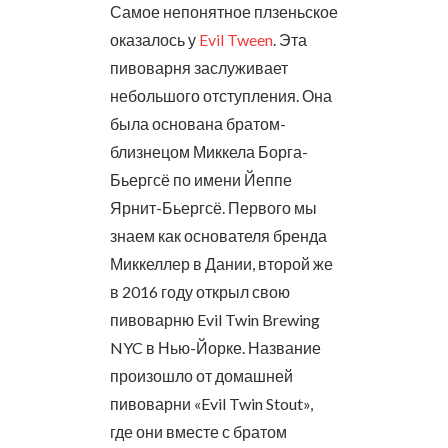
Самое непонятное плзеньское
оказалось у
Evil Tween
. Эта
пивоварня заслуживает
небольшого отступления. Она
была основана братом-
близнецом Миккела Борга-
Бьергсё по имени Йеппе
Ярнит-Бьергсё. Первого мы
знаем как основателя бренда
Миккеллер в Дании, второй же
в 2016 году открыл свою
пивоварню Evil Twin Brewing
NYC в Нью-Йорке. Название
произошло от домашней
пивоварни «Evil Twin Stout»,
где они вместе с братом