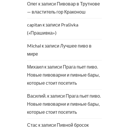
Олег
к записи
Пивовар в Трутнове
— властитель гор Краконош
capitan
к записи
Prašivka
(«Прашивка»)
Michal
к записи
Лучшее пиво в
мире
Михаил
к записи
Прага пьет пиво.
Новые пивоварни и пивные бары,
которые стоит посетить
Василий.
к записи
Прага пьет пиво.
Новые пивоварни и пивные бары,
которые стоит посетить
Стас
к записи
Пивной бросок