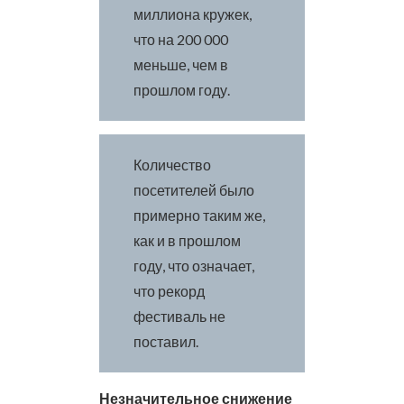
миллиона кружек,
что на 200 000
меньше, чем в
прошлом году.
Количество
посетителей было
примерно таким же,
как и в прошлом
году, что означает,
что рекорд
фестиваль не
поставил.
Незначительное снижение