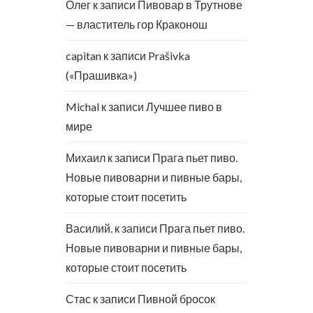
Олег
к записи
Пивовар в Трутнове
— властитель гор Краконош
capitan
к записи
Prašivka
(«Прашивка»)
Michal
к записи
Лучшее пиво в
мире
Михаил
к записи
Прага пьет пиво.
Новые пивоварни и пивные бары,
которые стоит посетить
Василий.
к записи
Прага пьет пиво.
Новые пивоварни и пивные бары,
которые стоит посетить
Стас
к записи
Пивной бросок