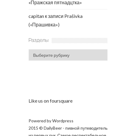
«Пражская пятнадцтка»
capitan
к записи
Prašivka
(«Прашивка»)
Разделы
Разделы
Like us on foursquare
Powered by
Wordpress
2015 © DailyBeer - пивной путеводитель
из первых рук. Самое респектабельное