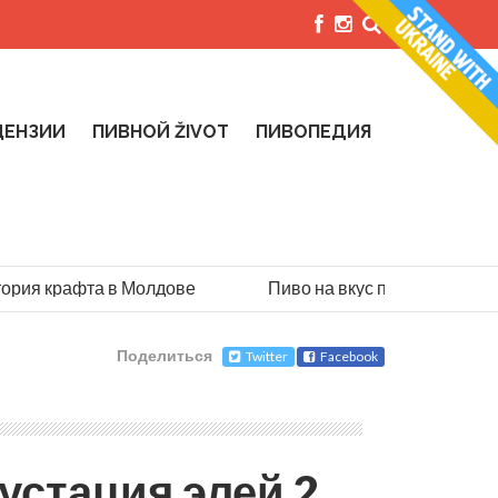
ЦЕНЗИИ
ПИВНОЙ ŽIVOT
ПИВОПЕДИЯ
ия крафта в Молдове
Пиво на вкус парашютиста: ис
Поделиться
Twitter
Facebook
густация элей 2