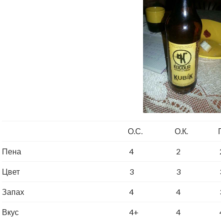
О.С.
О.К.
Пена
4
2
Цвет
3
3
Запах
4
4
Вкус
4+
4