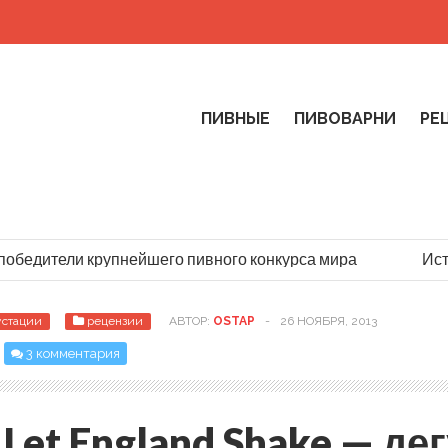
ПИВНЫЕ
ПИВОВАРНИ
РЕ
обедители крупнейшего пивного конкурса мира
Истор
устации
рецензии
АВТОР:
OSTAP
-
26 НОЯБРЯ, 2013
3 комментария
Let England Shake — де