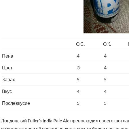
О.С.
О.К.
Пена
4
4
Цвет
3
4
Запах
5
5
Вкус
4
4
Послевкусие
5
5
Лондонский Fuller’s India Pale Ale превосходил своего шотл
из дегустаторов её совсем не досталось) и более насыщенн