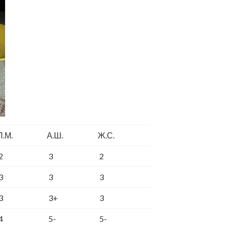
П.М.
А.Ш.
Ж.С.
2
3
2
3
3
3
3
3+
3
4
5-
5-