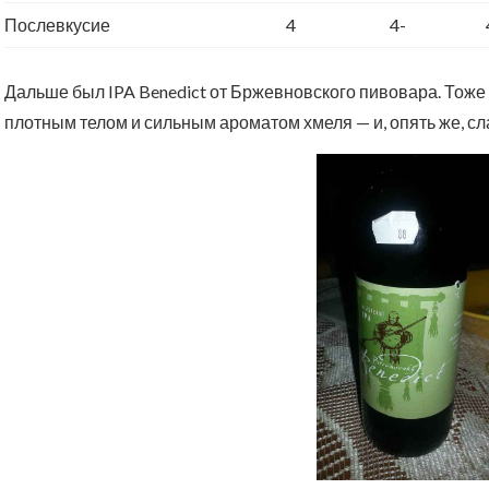
Послевкусие
4
4-
Дальше был IPA Benedict от Бржевновского пивовара. Тоже 
плотным телом и сильным ароматом хмеля — и, опять же, с