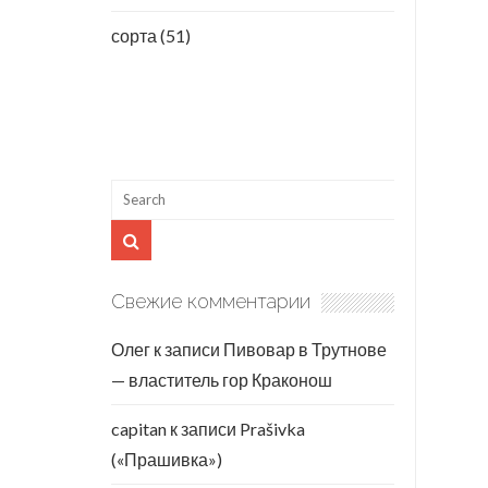
сорта
(51)
Свежие комментарии
Олег
к записи
Пивовар в Трутнове
— властитель гор Краконош
capitan
к записи
Prašivka
(«Прашивка»)