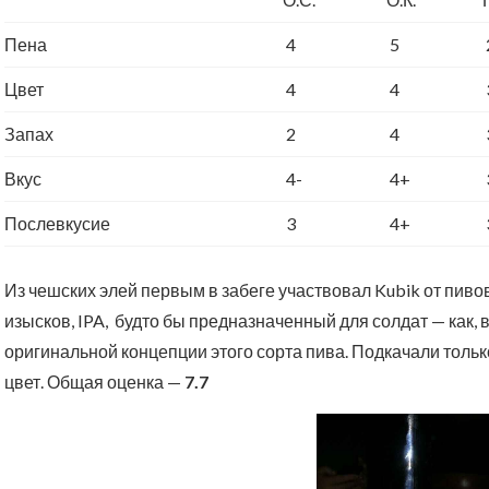
Пена
4
5
Цвет
4
4
Запах
2
4
Вкус
4-
4+
Послевкусие
3
4+
Из чешских элей первым в забеге участвовал Kubik от пиво
изысков, IPA, будто бы предназначенный для солдат — как, 
оригинальной концепции этого сорта пива. Подкачали толь
цвет. Общая оценка —
7.7