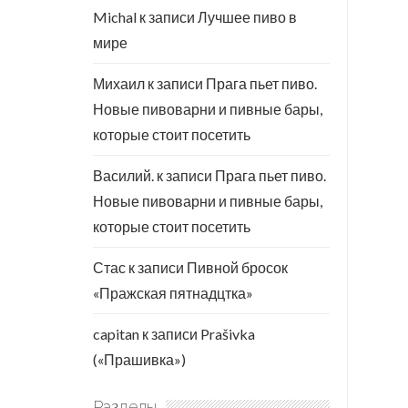
Michal
к записи
Лучшее пиво в
мире
Михаил
к записи
Прага пьет пиво.
Новые пивоварни и пивные бары,
которые стоит посетить
Василий.
к записи
Прага пьет пиво.
Новые пивоварни и пивные бары,
которые стоит посетить
Стас
к записи
Пивной бросок
«Пражская пятнадцтка»
capitan
к записи
Prašivka
(«Прашивка»)
Разделы