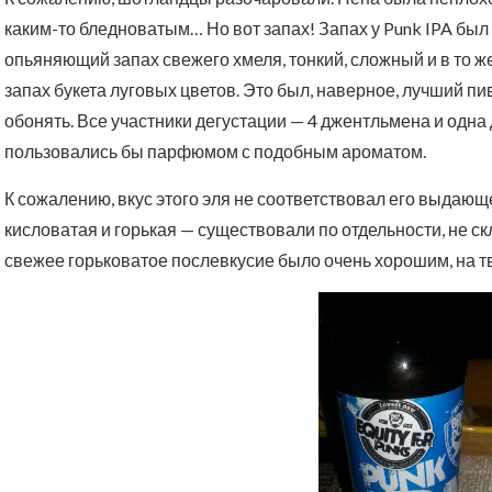
каким-то бледноватым… Но вот запах! Запах у Punk IPA бы
опьяняющий запах свежего хмеля, тонкий, сложный и в то ж
запах букета луговых цветов. Это был, наверное, лучший п
обонять. Все участники дегустации — 4 джентльмена и одна 
пользовались бы парфюмом с подобным ароматом.
К сожалению, вкус этого эля не соответствовал его выдаю
кисловатая и горькая — существовали по отдельности, не с
свежее горьковатое послевкусие было очень хорошим, на 