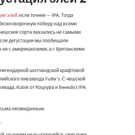
ции элей
, если точнее — IPA. Тогда
о безоговорочную победу над всеми
 чешские сорта оказались не самыми
осле дегустации мы пообещали
A не с американскими, а с британскими
т легендарной шотландской крафтовой
ийского пивзавода Fuller’s. С чешской
омада, Kubik от Коцоура и Benedict IPA
весьма неожиданным.
.
й, но ничем не выдающейся, цвет тоже