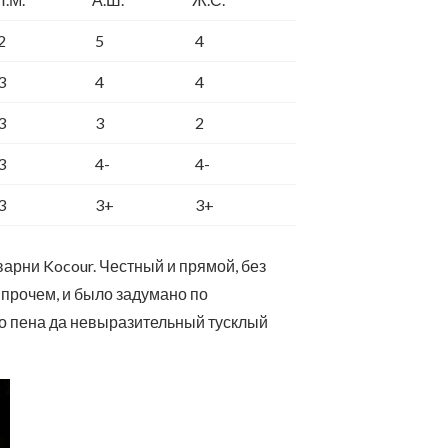
2
5
4
3
4
4
3
3
2
3
4-
4-
3
3+
3+
варни Kocour. Честный и прямой, без
впрочем, и было задумано по
ко пена да невыразительный тусклый