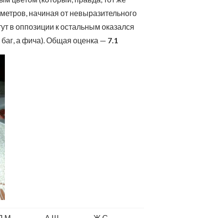
раметров, начиная от невыразительного
ут в оппозиции к остальным оказался
 баг, а фича). Общая оценка —
7.1
П.М.
А.Ш.
Ж.С.