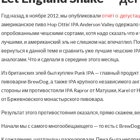
Год назад, в ноябре 2012, мы опубликовали
отчёт о дегуста
американское пиво Hop Ottin’ IPA Anderson Valley одержал
опробованными чешскими сортами, хотя надо сказать что и
лучшими, и американский эль не слишком нас впечатлил. П
вернуться к данной теме и сравнить уже лучшие чешские IP
аналогами. Что и сделали в середине этого месяца.
Из британских элей был куплен Punk IPA — главный продук
пивоварни BrewDog, а также IPA крупного независимого англ
стороны им противостояли IPA Rapror от Матушки, Karel от Н
от Бржевновского монастырского пивовара.
Результат этого противостояния оказался, прямо скажем, 
Начали мы с самого многообещающего — то есть с BrewDog
К сожалению, шотландцы разочаровали. Пена была неплохо