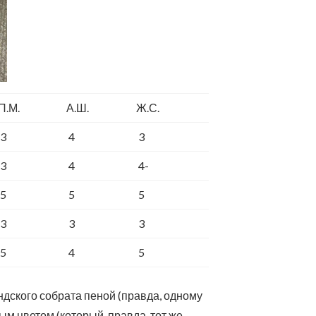
П.М.
А.Ш.
Ж.С.
3
4
3
3
4
4-
5
5
5
3
3
3
5
4
5
андского собрата пеной (правда, одному
ым цветом (который, правда, тот же