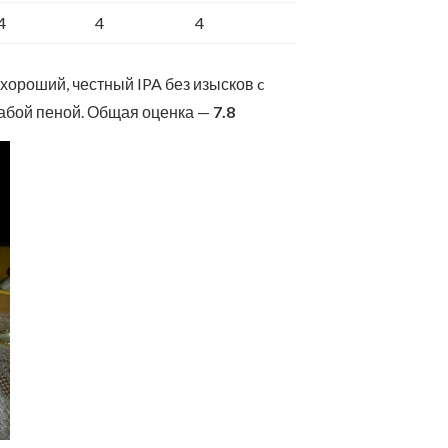
4
4
4
хороший, честный IPA без изысков c
лабой пеной. Общая оценка —
7.8