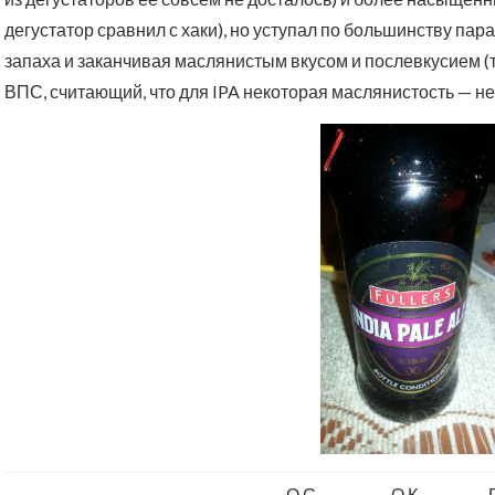
дегустатор сравнил с хаки), но уступал по большинству па
запаха и заканчивая маслянистым вкусом и послевкусием (т
ВПС, считающий, что для IPA некоторая маслянистость — не
О.С.
О.К.