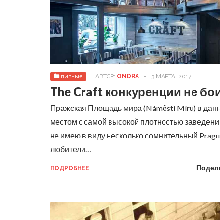
пивные
АВТОР:
ONDRA
-
3 МАРТА, 2017
The Craft конкуренции не бо
Пражская Площадь мира (Náměstí Míru) в дан
местом с самой высокой плотностью заведени
не имею в виду несколько сомнительный Pragu
любители…
Подел
ПОДРОБНЕЕ