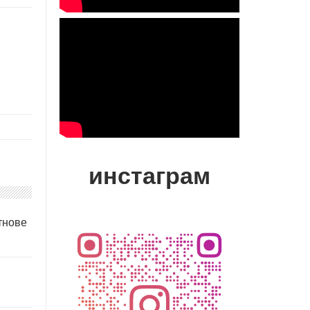
инстаграм
тнове