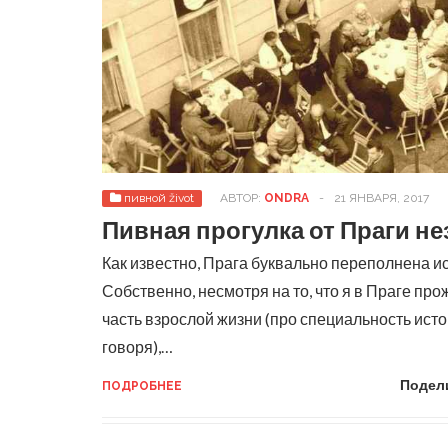
пивной život
АВТОР:
ONDRA
-
21 ЯНВАРЯ, 2017
Пивная прогулка от Праги н
Как известно, Прага буквально переполнена и
Собственно, несмотря на то, что я в Праге пр
часть взрослой жизни (про специальность исто
говоря),…
Подел
ПОДРОБНЕЕ