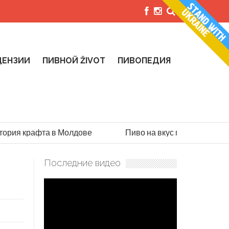
ЦЕНЗИИ
ПИВНОЙ ŽIVOT
ПИВОПЕДИЯ
рия крафта в Молдове
Пиво на вкус парашютиста: и
Последние видео