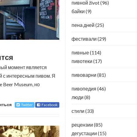
пивной život
(96)
байки
(9)
пена дней
(25)
фестивали
(29)
пивные
(114)
ится
пивотеки
(17)
ный момент является
пивоварни
(81)
й с интересным пивом. Я
e Beer Museum, но
пивопедия
(46)
люди
(8)
иться
Twitter
Facebook
стили
(33)
рецензии
(85)
дегустации
(15)