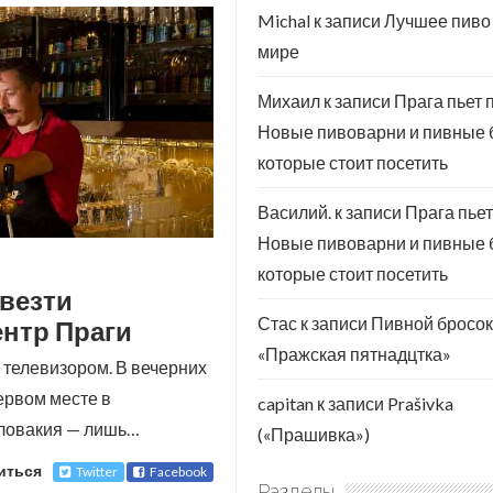
Michal
к записи
Лучшее пиво
мире
Михаил
к записи
Прага пьет 
Новые пивоварни и пивные 
которые стоит посетить
Василий.
к записи
Прага пьет
Новые пивоварни и пивные 
которые стоит посетить
евезти
Стас
к записи
Пивной бросок
ентр Праги
«Пражская пятнадцтка»
с телевизором. В вечерних
ервом месте в
capitan
к записи
Prašivka
словакия — лишь…
(«Прашивка»)
иться
Twitter
Facebook
Разделы