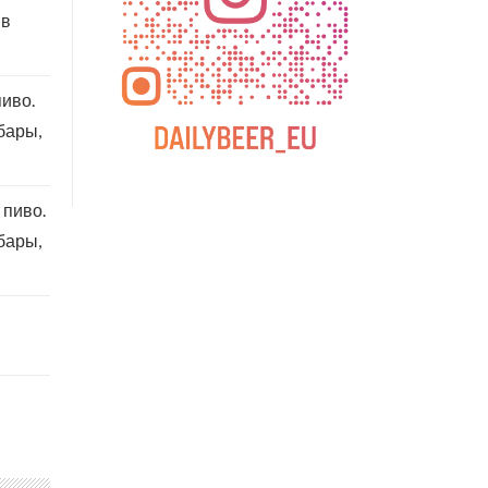
 в
пиво.
бары,
 пиво.
бары,