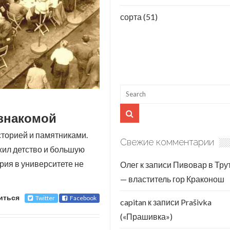
сорта
(51)
езнакомой
сторией и памятниками.
Свежие комментарии
ожил детство и большую
рия в университете не
Олег
к записи
Пивовар в Тру
— властитель гор Краконош
иться
Twitter
Facebook
capitan
к записи
Prašivka
(«Прашивка»)