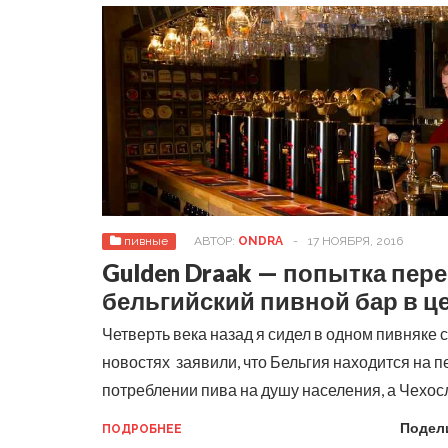
пивные
АВТОР:
ONDRA
-
17 НОЯБРЯ, 2016
Gulden Draak — попытка пер
бельгийский пивной бар в ц
Четверть века назад я сидел в одном пивняке 
новостях заявили, что Бельгия находится на п
потреблении пива на душу населения, а Чехо
Подел
ПОДРОБНЕЕ