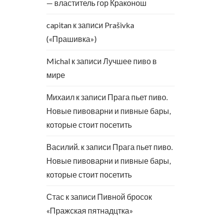
— властитель гор Краконош
capitan
к записи
Prašivka
(«Прашивка»)
Michal
к записи
Лучшее пиво в
мире
Михаил
к записи
Прага пьет пиво.
Новые пивоварни и пивные бары,
которые стоит посетить
Василий.
к записи
Прага пьет пиво.
Новые пивоварни и пивные бары,
которые стоит посетить
Стас
к записи
Пивной бросок
«Пражская пятнадцтка»