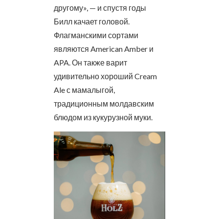
другому», — и спустя годы
Билл качает головой.
Флагманскими сортами
являются American Amber и
APA. Он также варит
удивительно хороший Cream
Ale с мамалыгой,
традиционным молдавским
блюдом из кукурузной муки.