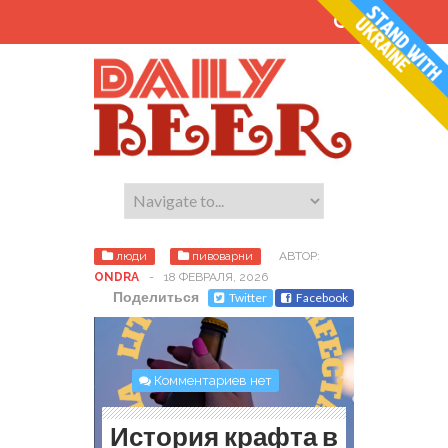
люди
пивоварни
АВТОР:
ONDRA
-
18 ФЕВРАЛЯ, 2026
Поделиться
Twitter
Facebook
Комментариев нет
История крафта в