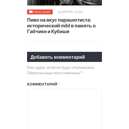
пена дней
19 ИЮНЯ, 2025
Пиво на вкус парашютиста:
исторический mild в память о
Габчике и Кубише
Добавить комментарий
Ваш адрес email не будет опубликован.
Обязательные поля помечены
*
КОММЕНТАРИЙ
*