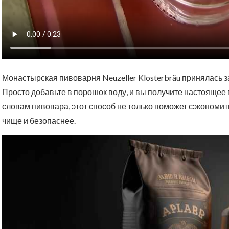
Монастырская пивоварня Neuzeller Klosterbräu принялась з
Просто добавьте в порошок воду, и вы получите настоящее 
словам пивовара, этот способ не только поможет сэкономить
чище и безопаснее.