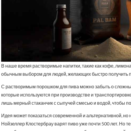
В наше время растворимые напитки, такие как кофе, лимон
обычным выбором для людей, желающих быстро получить п
С растворимым порошком для пива можно забыть о сложных 
которые используются при производстве и транспортировке 
лишь мерный стаканчик с сыпучей смесью и водой, чтобы по
Идея может показаться современной и альтернативной, но 
Нойзеллер Клостербрау варят пиво уже почти 500 лет. Но т