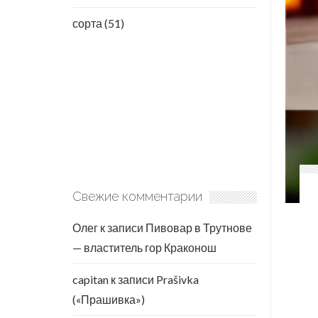
сорта
(51)
Свежие комментарии
Олег
к записи
Пивовар в Трутнове
— властитель гор Краконош
capitan
к записи
Prašivka
(«Прашивка»)