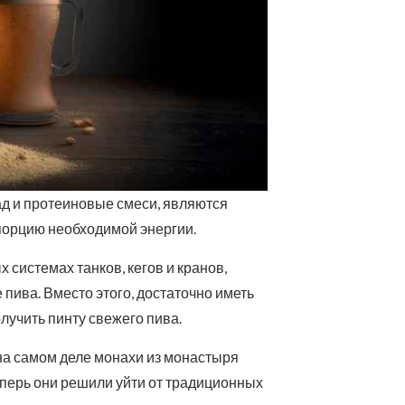
ад и протеиновые смеси, являются
орцию необходимой энергии.
системах танков, кегов и кранов,
пива. Вместо этого, достаточно иметь
лучить пинту свежего пива.
на самом деле монахи из монастыря
еперь они решили уйти от традиционных