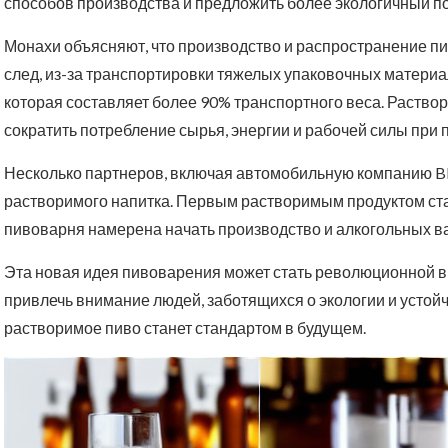
способов производства и предложить более экологичный п
Монахи объясняют, что производство и распространение п
след, из-за транспортировки тяжелых упаковочных материа
которая составляет более 90% транспортного веса. Раств
сократить потребление сырья, энергии и рабочей силы при 
Несколько партнеров, включая автомобильную компанию B
растворимого напитка. Первым растворимым продуктом ста
пивоварня намерена начать производство и алкогольных в
Эта новая идея пивоварения может стать революционной в
привлечь внимание людей, заботящихся о экологии и устойчи
растворимое пиво станет стандартом в будущем.