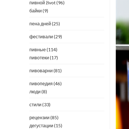
пивной život
(96)
байки
(9)
пена дней
(25)
фестивали
(29)
пивные
(114)
пивотеки
(17)
пивоварни
(81)
пивопедия
(46)
люди
(8)
стили
(33)
рецензии
(85)
дегустации
(15)