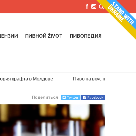
ЦЕНЗИИ
ПИВНОЙ ŽIVOT
ПИВОПЕДИЯ
 крафта в Молдове
Пиво на вкус парашютиста: истор
Поделиться
Twitter
Facebook