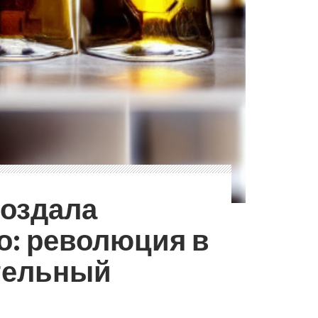
создала
о: революция в
тельный