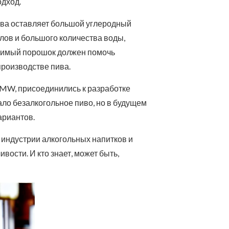
одход.
ива оставляет большой углеродный
лов и большого количества воды,
оримый порошок должен помочь
производстве пива.
MW, присоединились к разработке
ло безалкогольное пиво, но в будущем
ариантов.
 индустрии алкогольных напитков и
вости. И кто знает, может быть,