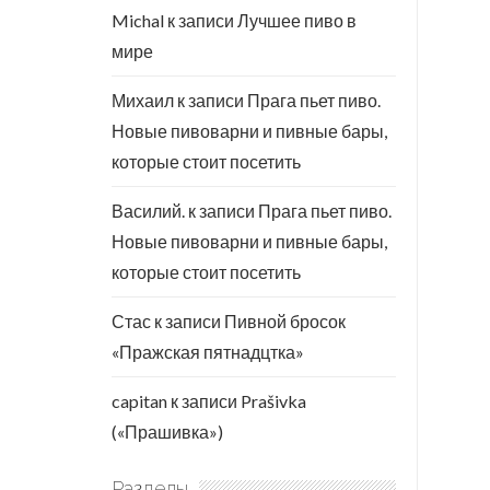
Michal
к записи
Лучшее пиво в
мире
Михаил
к записи
Прага пьет пиво.
Новые пивоварни и пивные бары,
которые стоит посетить
Василий.
к записи
Прага пьет пиво.
Новые пивоварни и пивные бары,
которые стоит посетить
Стас
к записи
Пивной бросок
«Пражская пятнадцтка»
capitan
к записи
Prašivka
(«Прашивка»)
Разделы