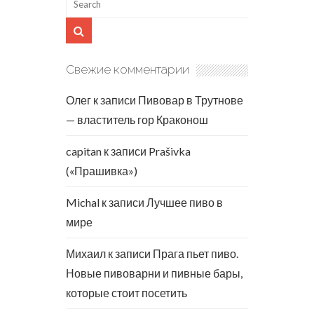
Свежие комментарии
Олег
к записи
Пивовар в Трутнове
— властитель гор Краконош
capitan
к записи
Prašivka
(«Прашивка»)
Michal
к записи
Лучшее пиво в
мире
Михаил
к записи
Прага пьет пиво.
Новые пивоварни и пивные бары,
которые стоит посетить