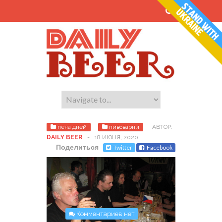
пена дней
пивоварни
АВТОР:
DAILY BEER
-
18 ИЮНЯ, 2020
Поделиться
Twitter
Facebook
Комментариев нет