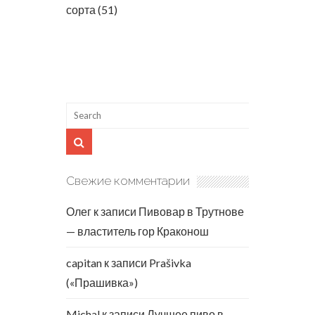
сорта
(51)
Свежие комментарии
Олег
к записи
Пивовар в Трутнове
— властитель гор Краконош
capitan
к записи
Prašivka
(«Прашивка»)
Michal
к записи
Лучшее пиво в