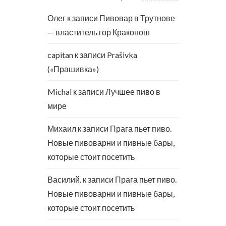
Олег
к записи
Пивовар в Трутнове
— властитель гор Краконош
capitan
к записи
Prašivka
(«Прашивка»)
Michal
к записи
Лучшее пиво в
мире
Михаил
к записи
Прага пьет пиво.
Новые пивоварни и пивные бары,
которые стоит посетить
Василий.
к записи
Прага пьет пиво.
Новые пивоварни и пивные бары,
которые стоит посетить