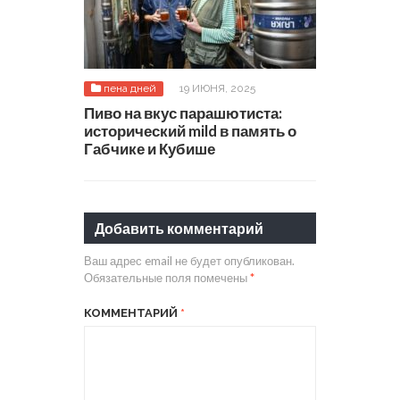
пена дней
19 ИЮНЯ, 2025
Пиво на вкус парашютиста:
исторический mild в память о
Габчике и Кубише
Добавить комментарий
Ваш адрес email не будет опубликован.
Обязательные поля помечены
*
КОММЕНТАРИЙ
*