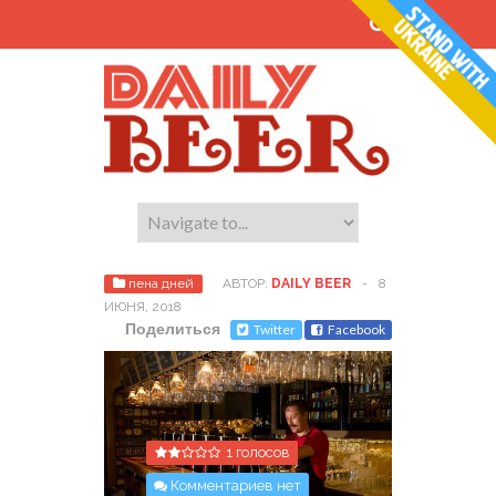
пена дней
АВТОР:
DAILY BEER
-
8
ИЮНЯ, 2018
Поделиться
Twitter
Facebook
1 голосов
Комментариев нет