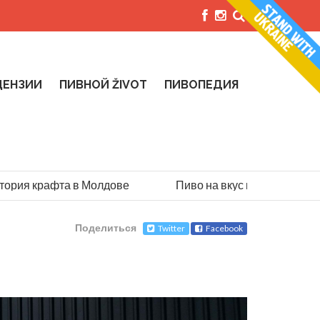
ЦЕНЗИИ
ПИВНОЙ ŽIVOT
ПИВОПЕДИЯ
рия крафта в Молдове
Пиво на вкус парашютиста: и
Поделиться
Twitter
Facebook