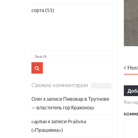
сорта
(51)
Host
Свежие комментарии
Доб
Олег
к записи
Пивовар в Трутнове
Ваш адр
— властитель гор Краконош
КОММ
capitan
к записи
Prašivka
(«Прашивка»)