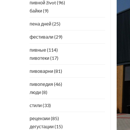
пивной život
(96)
байки
(9)
пена дней
(25)
фестивали
(29)
пивные
(114)
пивотеки
(17)
пивоварни
(81)
пивопедия
(46)
люди
(8)
стили
(33)
рецензии
(85)
дегустации
(15)