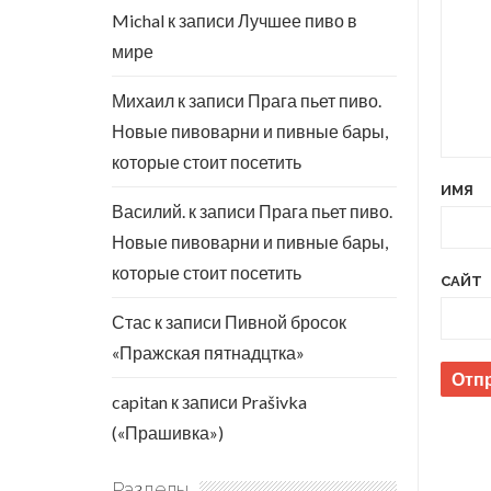
Michal
к записи
Лучшее пиво в
мире
Михаил
к записи
Прага пьет пиво.
Новые пивоварни и пивные бары,
которые стоит посетить
ИМЯ
Василий.
к записи
Прага пьет пиво.
Новые пивоварни и пивные бары,
которые стоит посетить
САЙТ
Стас
к записи
Пивной бросок
«Пражская пятнадцтка»
capitan
к записи
Prašivka
(«Прашивка»)
Разделы