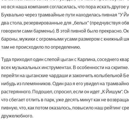
но вся наша компания согласилась, что пора искать другое
Буквально через трамвайные пути находилась пивная “У Йи
два стола, резервированные для „белых“ (предчувствуя обв
говорили сами бармены). В этой пивной было прекрасно. Ок
бароны, мужики с огромными усами размером с книжный шк
там не происходило по определению.
Туда приходил один слепой цыган с Карлина, соседнего ква
всех музыкальных инструментах. В особенности на скрипке.
перейти на цыганские чардаши и закончить колыбельной Бе
нибудь из племянников. Один раз я его увидел на трамвайно
растерянного. Подошел, спросил, если он идет „К Йишум“. Он 
что сбегает отлить в парк, уже десять минут как не возвраща
пивную, что, как потом оказалось, повысило наш рейтинг ср
дружелюбного.