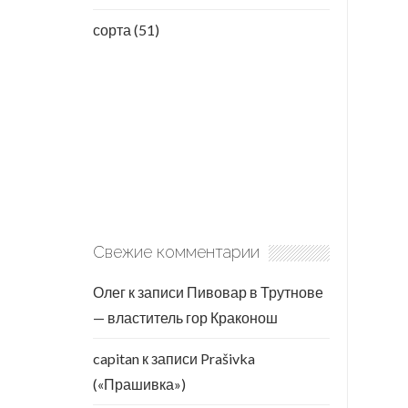
сорта
(51)
Свежие комментарии
Олег
к записи
Пивовар в Трутнове
— властитель гор Краконош
capitan
к записи
Prašivka
(«Прашивка»)