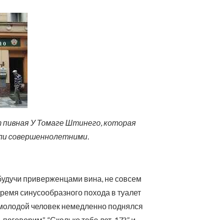
т пивная У Томаге Штинего, которая
ыли совершеннолетними.
 будучи приверженцами вина, не совсем
 время синусообразного похода в туалет
е молодой человек немедленно поднялся
поговорим”, “Сколько тебе лет, 17?” и