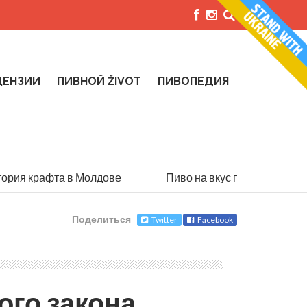
ЦЕНЗИИ
ПИВНОЙ ŽIVOT
ПИВОПЕДИЯ
ия крафта в Молдове
Пиво на вкус парашютиста: ист
Поделиться
Twitter
Facebook
ого закона