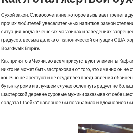
Сухой закон. Словосочетание, которое вызывает трепет в ду
прочих любителей увеселительных напитков разной степени
ситуация, когда в чешских магазинах и заведениях запреще
градусов, весьма далека от канонической ситуации США, х
Boardwalk Empire.
Как принято в Чехии, во всем присутствуют элементы Кафки
никто не может быть застрахован от того, что именно он не 
конечно не арестуют и не осудят без предъявления обвинен
бутылку рома и в лучшем случае ослепнуть радует не больше.
шахтерской деревне суровые мужики заказывают себе шест
солдата Швейка“ наверное бы позабавило и вдохновило бы 