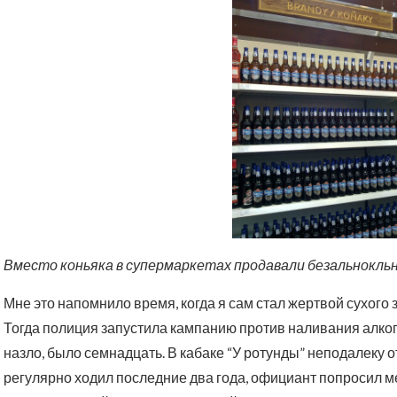
Вместо коньяка в супермаркетах продавали безальнокльное 
Мне это напомнило время, когда я сам стал жертвой сухого 
Тогда полиция запустила кампанию против наливания алког
назло, было семнадцать. В кабаке “У ротунды” неподалеку о
регулярно ходил последние два года, официант попросил ме