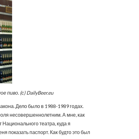
пиво. (с) DailyBeer.eu
закона. Дело было в 1988-1989 годах.
оля несовершеннолетним. А мне, как
т Национального театра, куда я
ня показать паспорт. Как будто это был