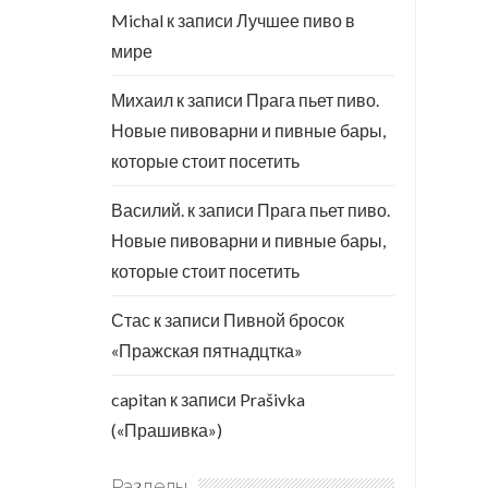
Michal
к записи
Лучшее пиво в
мире
Михаил
к записи
Прага пьет пиво.
Новые пивоварни и пивные бары,
которые стоит посетить
Василий.
к записи
Прага пьет пиво.
Новые пивоварни и пивные бары,
которые стоит посетить
Стас
к записи
Пивной бросок
«Пражская пятнадцтка»
capitan
к записи
Prašivka
(«Прашивка»)
Разделы