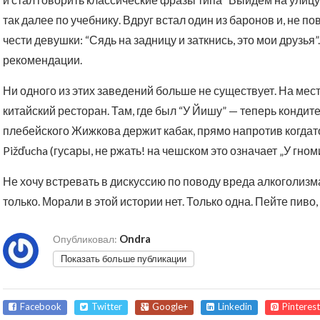
так далее по учебнику. Вдруг встал один из баронов и, не 
чести девушки: “Сядь на задницу и заткнись, это мои друзья
рекомендации.
Ни одного из этих заведений больше не существует. На мес
китайский ресторан. Там, где был “У Йишу” — теперь конди
плебейского Жижкова держит кабак, прямо напротив когда
Pižďucha (гусары, не ржать! на чешском это означает „У гноми
Не хочу встревать в дискуссию по поводу вреда алкоголизм
только. Морали в этой истории нет. Только одна. Пейте пиво
Ondra
Опубликовал:
Показать больше публикации
Facebook
Twitter
Google+
Linkedin
Pinterest