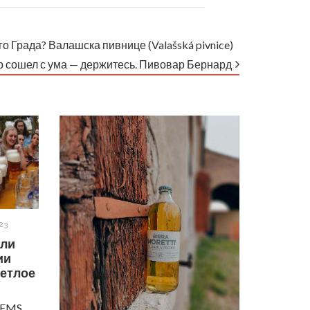
о Града? Валашска пивнице (Valašská pivnice)
 сошел с ума — держитесь. Пивовар Бернард
23
ели
ии
етлое
FEMS