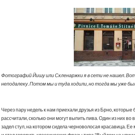
Фотографий Йишу или Скленаржки я в сети не нашел. Во
неподалеку. Потом мы и туда ходили, но тогда мы уже б
Через пару недель к нам приехали друзья из Брно, которые
рассчитали, сколько они могут выпить пива. Один из них во
задел стул, на котором сидела черноволосая красавица. Е
и стал говорить классические фразы типа “Выйдем на улицу, 