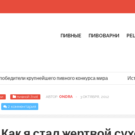
ПИВНЫЕ
ПИВОВАРНИ
РЕ
бедители крупнейшего пивного конкурса мира
Истор
ки
пивной život
АВТОР:
ONDRA
-
3 ОКТЯБРЯ, 2012
2 комментария
Как я стал жертвой сух