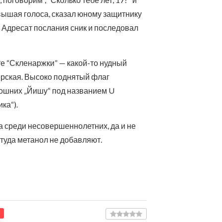
повышая голоса, сказал юному защитнику
”. Адресат послания сник и последовал
те “Скленаржки” — какой-то нудный
терская. Высоко поднятый флаг
тошних „Йишу“ под названием U
ка“).
а среди несовершеннолетних, да и не
, туда метанол не добавляют.