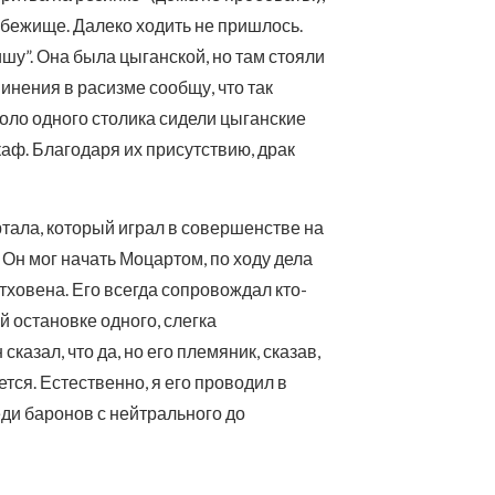
 убежище. Далеко ходить не пришлось.
шу”. Она была цыганской, но там стояли
инения в расизме сообщу, что так
оло одного столика сидели цыганские
аф. Благодаря их присутствию, драк
ртала, который играл в совершенстве на
 Он мог начать Моцартом, по ходу дела
тховена. Его всегда сопровождал кто-
й остановке одного, слегка
сказал, что да, но его племяник, сказав,
ется. Естественно, я его проводил в
еди баронов с нейтрального до