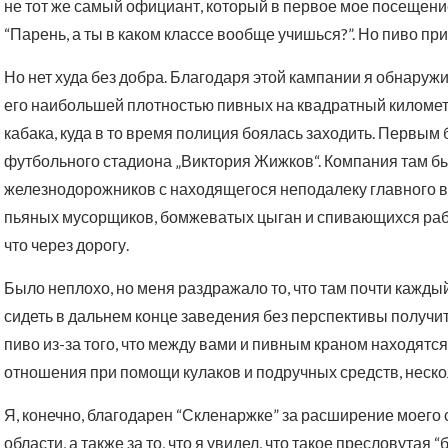
не тот же самый официант, который в первое мое посещени
“Парень, а ты в каком классе вообще учишься?”. Но пиво при
Но нет худа без добра. Благодаря этой кампании я обнаруж
его наибольшей плотностью пивных на квадратный километ
кабака, куда в то время полиция боялась заходить. Первым 
футбольного стадиона „Виктория Жижков“. Компания там б
железнодорожников с находящегося неподалеку главного в
пьяных мусорщиков, бомжеватых цыган и спивающихся раб
что через дорогу.
Было неплохо, но меня раздражало то, что там почти каждый
сидеть в дальнем конце заведения без перспективы получ
пиво из-за того, что между вами и пивным краном находятс
отношения при помощи кулаков и подручных средств, неско
Я, конечно, благодарен “Скленаржке” за расширение моего
области, а также за то, что я увидел, что такое пресловутая 