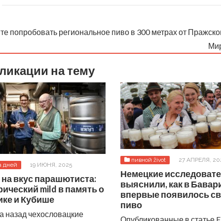
те попробовать региональное пиво в 300 метрах от Пражског
Мир
ликации на тему
пивной život
27 АПРЕЛЯ, 20
а дней
19 ИЮНЯ, 2025
Немецкие исследоват
 на вкус парашютиста:
выяснили, как в Бавар
ический mild в память о
впервые появилось св
ике и Кубише
пиво
да назад чехословацкие
Опубликованные в статье 