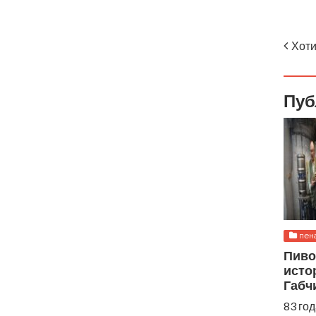
Хоти
Пуб
пен
Пиво
истор
Габч
83 го