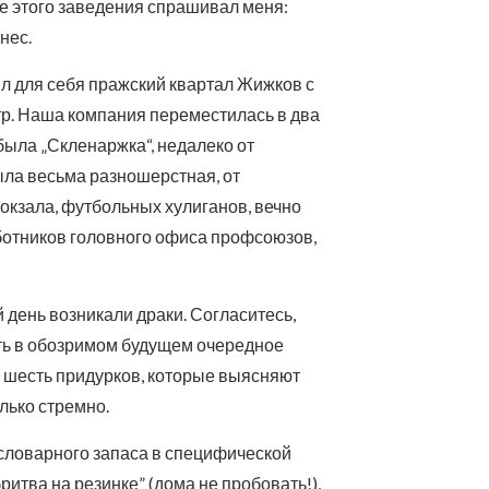
е этого заведения спрашивал меня:
нес.
ил для себя пражский квартал Жижков с
р. Наша компания переместилась в два
была „Скленаржка“, недалеко от
ыла весьма разношерстная, от
окзала, футбольных хулиганов, вечно
отников головного офиса профсоюзов,
 день возникали драки. Согласитесь,
ить в обозримом будущем очередное
я шесть придурков, которые выясняют
лько стремно.
 словарного запаса в специфической
“бритва на резинке” (дома не пробовать!),