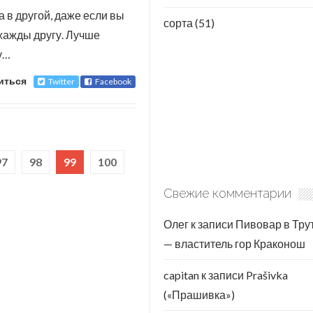
а в другой, даже если вы
сорта
(51)
жажды другу. Лучше
у…
иться
Twitter
Facebook
97
98
99
100
Свежие комментарии
Олег
к записи
Пивовар в Тру
— властитель гор Краконош
capitan
к записи
Prašivka
(«Прашивка»)