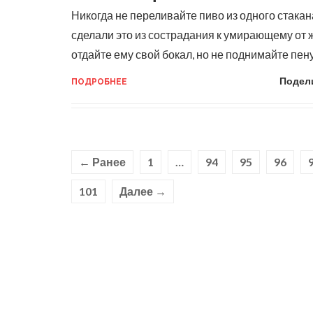
Никогда не переливайте пиво из одного стакан
сделали это из сострадания к умирающему от 
отдайте ему свой бокал, но не поднимайте пен
Подел
ПОДРОБНЕЕ
← Ранее
1
…
94
95
96
101
Далее →