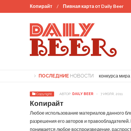
Копирайт
Пивная карта от Daily Beer
6: названы победители крупнейшего пивного конкурса мира
ПОСЛЕДНИЕ
НОВОСТИ
Copyright
АВТОР:
DAILY BEER
-
7 ИЮЛЯ, 2011
Копирайт
Любое использование материалов данного блог
разрешения его авторов и правообладателей.
понимается любое воспроизведение, распрос