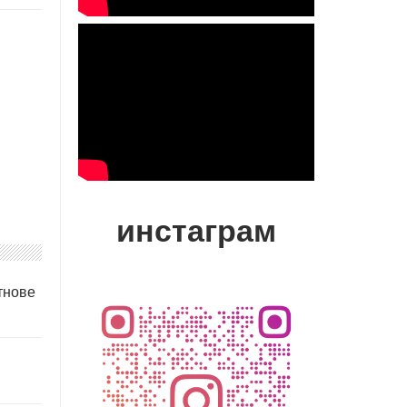
инстаграм
тнове