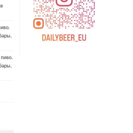
 в
пиво.
бары,
 пиво.
бары,