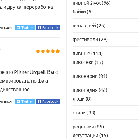
пивной život
(96)
д и другая переработка
байки
(9)
пена дней
(25)
иться
Twitter
Facebook
фестивали
(29)
пивные
(114)
пивотеки
(17)
это Pilsner Urquell. Вы с
пивоварни
(81)
емизировать, но факт
 единственное…
пивопедия
(46)
люди
(8)
иться
Twitter
Facebook
стили
(33)
рецензии
(85)
дегустации
(15)