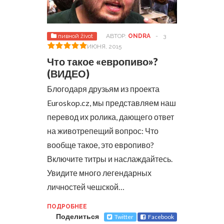
пивной život
АВТОР:
ONDRA
-
3
ИЮНЯ, 2015
Что такое «европиво»?
(ВИДЕО)
Блогодаря друзьям из проекта
Euroskop.cz, мы представляем наш
перевод их ролика, дающего ответ
на животрепещий вопрос: Что
вообще такое, это европиво?
Включите титры и наслаждайтесь.
Увидите много легендарных
личностей чешской…
ПОДРОБНЕЕ
Поделиться
Twitter
Facebook