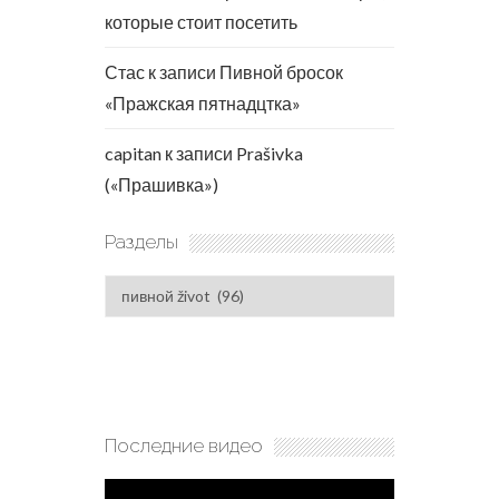
которые стоит посетить
Стас
к записи
Пивной бросок
«Пражская пятнадцтка»
capitan
к записи
Prašivka
(«Прашивка»)
Разделы
Разделы
Последние видео