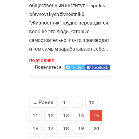
общественный институт — Spolek
břevnovských živnostníků.
“Живностник” трудно переводится,
вообще это люди, которые
самостоятельно что-то производят
и тем самым зарабатывают себе…
ПОДРОБНЕЕ
Поделиться
Twitter
Facebook
← Ранее
1
…
10
11
12
13
14
15
16
17
18
19
20