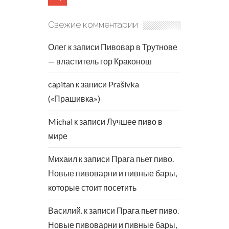
Свежие комментарии
Олег
к записи
Пивовар в Трутнове
— властитель гор Краконош
capitan
к записи
Prašivka
(«Прашивка»)
Michal
к записи
Лучшее пиво в
мире
Михаил
к записи
Прага пьет пиво.
Новые пивоварни и пивные бары,
которые стоит посетить
Василий.
к записи
Прага пьет пиво.
Новые пивоварни и пивные бары,