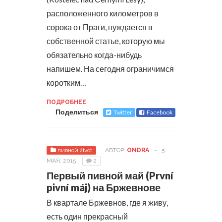
расположенного километров в
сорока от Праги, нуждается в
собственной статье, которую мы
обязательно когда-нибудь
напишем. На сегодня ограничимся
коротким…
ПОДРОБНЕЕ
Поделиться
Twitter
Facebook
пивной život
АВТОР:
ONDRA
-
5
МАЯ, 2015
2
Первый пивной май (První
pivní máj) на Бржевнове
В квартале Бржевнов, где я живу,
есть один прекрасный