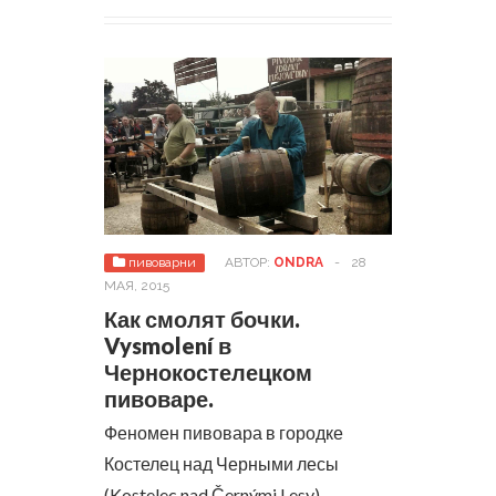
пивоварни
АВТОР:
ONDRA
-
28
МАЯ, 2015
Как смолят бочки.
Vysmolení в
Чернокостелецком
пивоваре.
Феномен пивовара в городке
Костелец над Черными лесы
(Kostelec nad Černými Lesy),