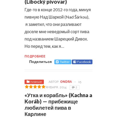
(Libocký pivovar)
Где-то в конце 2012-го года, минуя
пивную Над Шаркой (Nad Šárkou),
я заметил, что они разливают
доселе мне неведомый сорт пива
под названием Шарецкий Дивох.
Но перед тем, как я…
ПОДРОБНЕЕ
Поделиться
Twitter
Facebook
пивные
АВТОР:
ONDRA
-
15
ЯНВАРЯ, 2014
2
«Утка и корабль» (Kachna a
Koráb) — прибежище
любилетей пива в
Карлине