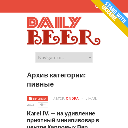
Архив категории:
пивные
пивные
АВТОР:
ONDRA
-
7 МАЯ,
2014
3
Karel IV. — на удивление
приятный минипивовар в
центре Карловых Вар