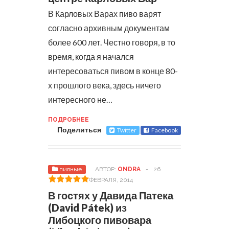
В Карловых Варах пиво варят
согласно архивным документам
более 600 лет. Честно говоря, в то
время, когда я начался
интересоваться пивом в конце 80-
х прошлого века, здесь ничего
интересного не…
ПОДРОБНЕЕ
Поделиться
Twitter
Facebook
пивные
АВТОР:
ONDRA
-
26
ФЕВРАЛЯ, 2014
В гостях у Давида Патека
(David Pátek) из
Либоцкого пивовара