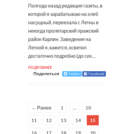
Полгода назад редакция газеты, в
которой я зарабатываю на хлеб
насущный, переехала с Летны в
некогда пролетарский пражский
район Карлин. Заведения на
Летной я, кажется, осветил
достаточно подробно (до сих…
ПОДРОБНЕЕ
Поделиться
Twitter
Facebook
← Ранее
1
…
10
11
12
13
14
15
16
17
18
19
20