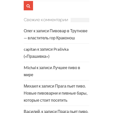
Свежие комментарии
Олег
к записи
Пивовар в Трутнове
— властитель гор Краконош
capitan
к записи
Prašivka
(«Прашивка»)
Michal
к записи
Лучшее пиво в
мире
Михаил
к записи
Прага пьет пиво.
Новые пивоварни и пивные бары,
которые стоит посетить
Василий.
к записи
Прага пьет пиво.