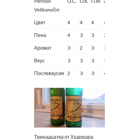
Permon
О.С.
О.К.
П.М.
А.Ш.
Velikonoční
Цвет
4
4
4
4
Пена
4
3
3
2
Аромат
3
2
3
3
Вкус
3
3
3
3
Послевкусие
2
3
3
4
Тринадцатка от Ходовара