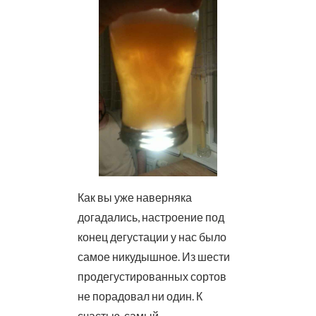
Как вы уже наверняка
догадались, настроение под
конец дегустации у нас было
самое никудышное. Из шести
продегустированных сортов
не порадовал ни один. К
счастью, самый