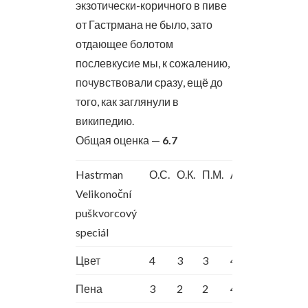
экзотически-коричного в пиве
от Гастрмана не было, зато
отдающее болотом
послевкусие мы, к сожалению,
почувствовали сразу, ещё до
того, как заглянули в
википедию.
Общая оценка —
6.7
Hastrman
О.С.
О.К.
П.М.
А.Ш.
Velikonoční
puškvorcový
speciál
Цвет
4
3
3
4
Пена
3
2
2
4