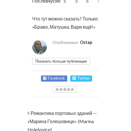
Послевкусие
5
5
5
5
Что тут можно сказать? Только:
«Браво, Матушка. Вари ещё!»
Ostap
Опубликовал:
Показать больше публикации
Facebook
Twitter
Романтика портовых зданий —
«Марина Голешовице» (Marina
Holešovice)