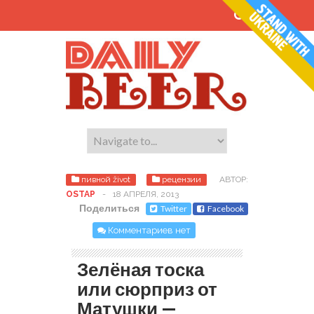
пивной život
рецензии
АВТОР:
OSTAP
-
18 АПРЕЛЯ, 2013
Поделиться
Twitter
Facebook
Комментариев нет
Зелёная тоска
или сюрприз от
Матушки —