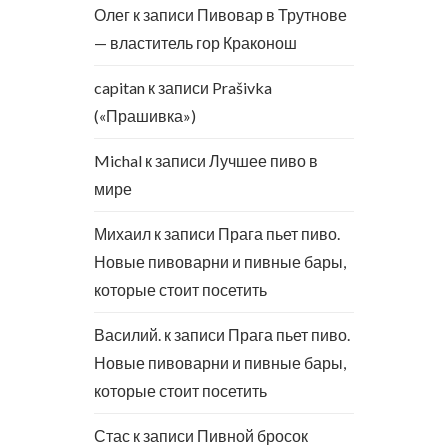
Олег
к записи
Пивовар в Трутнове
— властитель гор Краконош
capitan
к записи
Prašivka
(«Прашивка»)
Michal
к записи
Лучшее пиво в
мире
Михаил
к записи
Прага пьет пиво.
Новые пивоварни и пивные бары,
которые стоит посетить
Василий.
к записи
Прага пьет пиво.
Новые пивоварни и пивные бары,
которые стоит посетить
Стас
к записи
Пивной бросок