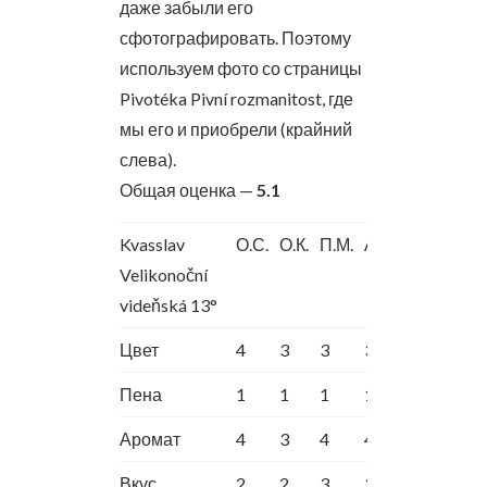
даже забыли его
сфотографировать. Поэтому
используем фото со страницы
Pivotéka Pivní rozmanitost, где
мы его и приобрели (крайний
слева).
Общая оценка —
5.1
Kvasslav
О.С.
О.К.
П.М.
А.Ш.
Velikonoční
videňská 13°
Цвет
4
3
3
3
Пена
1
1
1
1
Аромат
4
3
4
4
Вкус
2
2
3
3