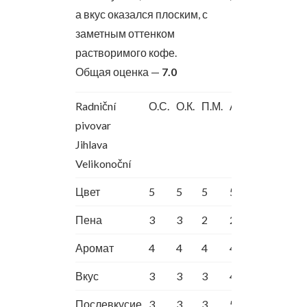
а вкус оказался плоским, с
заметным оттенком
растворимого кофе.
Общая оценка —
7.0
Radniční
О.С.
О.К.
П.М.
А.Ш.
pivovar
Jihlava
Velikonoční
Цвет
5
5
5
5
Пена
3
3
2
2
Аромат
4
4
4
4
Вкус
3
3
3
4
Послевкусие
3
3
3
5