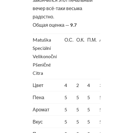
вечер всё-таки весьма
радостно.
Общая оценка —
9.7
Matuška
О.С.
О.К.
П.М.
А.Ш.
Speciální
Velikonoční
Pšeničné
Citra
Цвет
4
2
4
3
Пена
5
5
5
5
Аромат
5
5
5
5
Вкус
5
5
5
5