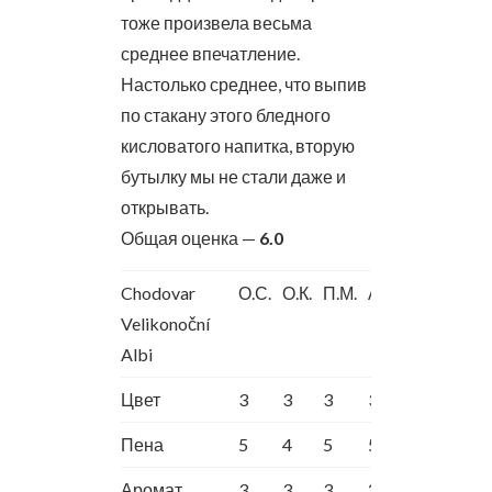
тоже произвела весьма
среднее впечатление.
Настолько среднее, что выпив
по стакану этого бледного
кисловатого напитка, вторую
бутылку мы не стали даже и
открывать.
Общая оценка —
6.0
Chodovar
О.С.
О.К.
П.М.
А.Ш.
Velikonoční
Albi
Цвет
3
3
3
3
Пена
5
4
5
5
Аромат
3
3
3
2