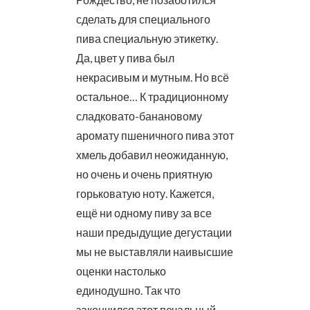
сделать для специального
пива специальную этикетку.
Да, цвет у пива был
некрасивым и мутным. Но всё
остальное… К традиционному
сладковато-банановому
аромату пшеничного пива этот
хмель добавил неожиданную,
но очень и очень приятную
горьковатую ноту. Кажется,
ещё ни одному пиву за все
наши предыдущие дегустации
мы не выставляли наивысшие
оценки настолько
единодушно. Так что
закончился этот печальный