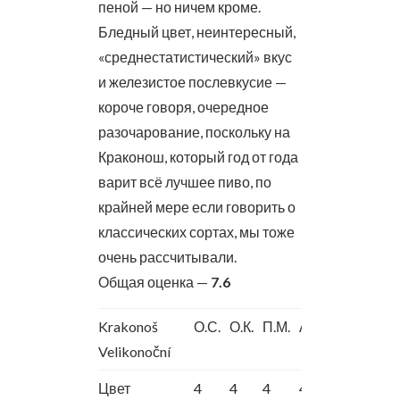
пеной — но ничем кроме.
Бледный цвет, неинтересный,
«среднестатистический» вкус
и железистое послевкусие —
короче говоря, очередное
разочарование, поскольку на
Краконош, который год от года
варит всё лучшее пиво, по
крайней мере если говорить о
классических сортах, мы тоже
очень рассчитывали.
Общая оценка —
7.6
Krakonoš
О.С.
О.К.
П.М.
А.Ш.
Velikonoční
Цвет
4
4
4
4