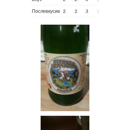
Послевкусие
2
2
3
3