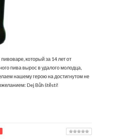
пивоваре, который за 14 лет от
ного пива вырос в удалого молодца,
желаем нашему герою на достигнутом не
еланием: Dej Bůh štěstí!