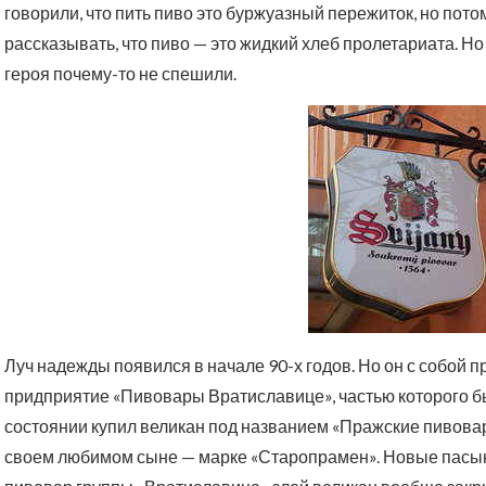
говорили, что пить пиво это буржуазный пережиток, но потом
рассказывать, что пиво — это жидкий хлеб пролетариата. Н
героя почему-то не спешили.
Луч надежды появился в начале 90-х годов. Но он с собой 
придприятие «Пивовары Вратиславице», частью которого б
состоянии купил великан под названием «Пражские пивова
своем любимом сыне — марке «Старопрамен». Новые пасын