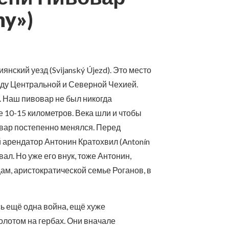
ny»)
ский уезд (Svijanský Újezd). Это место
жду Центральной и Северной Чехией.
. Наш пивовар не был никогда
е 10-15 километров. Века шли и чтобы
вар постепенно менялся. Перед
 арендатор Антонин Кратохвил (Antonín
ал. Но уже его внук, тоже Антонин,
м, аристократической семье Роганов, в
ь ещё одна война, ещё хуже
лотом на гербах. Они вначале