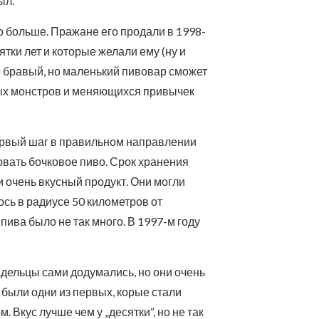
ыл.
ло больше. Пражане его продали в 1998-
тки лет и которые желали ему (ну и
то бравый, но маленький пивовар сможет
ных монстров и меняющихся привычек
рвый шаг в правильном направлении
зовать бочковое пиво. Срок хранения
и очень вкусный продукт. Они могли
ось в радиусе 50 километров от
пива было не так много. В 1997-м году
адельцы сами додумались, но они очень
были одни из первых, корые стали
 Вкус лучше чем у „десятки“, но не так