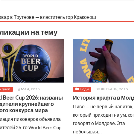
вар в Трутнове — властитель гор Краконош
ликации на тему
а дней
5 МАЯ, 2026
люди
18 ФЕВРАЛЯ, 2026
 Beer Cup 2026: названы
История крафта в Мол
дители крупнейшего
Пиво — не первый напиток,
ого конкурса мира
который приходит на ум, ко
иация пивоваров объявила
говорят о Молдове. Эта
ителей 26-го World Beer Cup
небольшая…