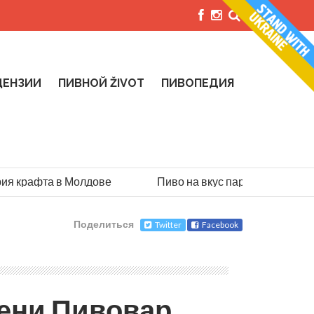
ЦЕНЗИИ
ПИВНОЙ ŽIVOT
ПИВОПЕДИЯ
 крафта в Молдове
Пиво на вкус парашютиста: истор
Поделиться
Twitter
Facebook
мени Пивовар