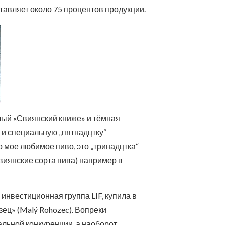
ставляет около 75 процентов продукции.
тлый «Свиянский книже» и тёмная
 и специальную „пятнадцтку“
о мое любимое пиво, это „тринадцтка“
свиянские сорта пива) например в
инвестиционная группа LIF, купила в
ец» (Malý Rohozec). Вопреки
альной конкуренции, а наоборот