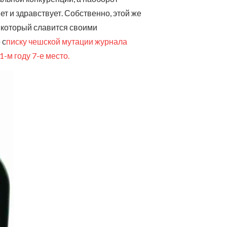
т и здравствует. Собственно, этой же
 который славится своими
 с
писку чешской мутации журнала
-м году 7-е место.