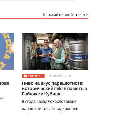
Чешский пивной этикет
пена дней
19 ИЮНЯ, 2025
дове
Пиво на вкус парашютиста:
исторический mild в память о
Габчике и Кубише
гда
83 года назад чехословацкие
парашютисты ликвидировали