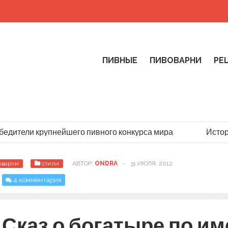
ПИВНЫЕ
ПИВОВАРНИ
РЕ
дители крупнейшего пивного конкурса мира
История
оварни
стили
АВТОР:
ONDRA
-
31 ИЮЛЯ, 2012
4 комментария
Сказ о богатыре по и