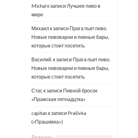
Michal
к записи
Лучшее пиво в
мире
Михаил
к записи
Прага пьет пиво.
Новые пивоварни и пивные бары,
которые стоит посетить
Василий.
к записи
Прага пьет пиво.
Новые пивоварни и пивные бары,
которые стоит посетить
Стас
к записи
Пивной бросок
«Пражская пятнадцтка»
capitan
к записи
Prašivka
(«Прашивка»)
Разделы