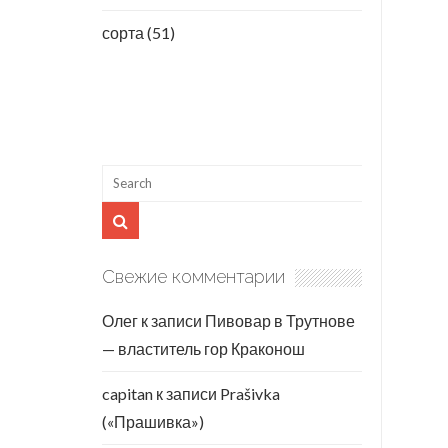
сорта
(51)
Свежие комментарии
Олег
к записи
Пивовар в Трутнове
— властитель гор Краконош
capitan
к записи
Prašivka
(«Прашивка»)