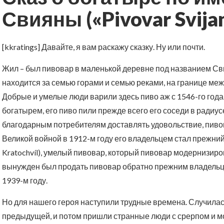
Свияны («Pivovar Svija
[kkratings] Давайте, я вам раскажу сказку. Ну или почти.
Жил – был пивовар в маленькой деревне под названием Свиян
находится за семью горами и семью реками, на границе ме
Добрые и умелые люди варили здесь пиво аж с 1546-го года
богатырем, его пиво пили прежде всего его соседи в радиус
благодарным потребителям доставлять удовольствие, пиво
Великой войной в 1912-м году его владельцем стал прежний
Kratochvíl), умелый пивовар, который пивовар модернизиров
вынужден был продать пивовар обратно прежним владельца
1939-м году.
Но для нашего героя наступили трудные времена. Случилас
предыдущей, и потом пришли странные люди с срерпом и мо