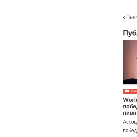
Пиво
Пуб
пен
World
побе
пивн
Ассоц
побед