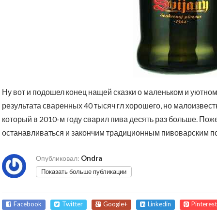
Ну вот и подошел конец нащей сказки о маленьком и уютном 
результата сваренных 40 тысяч гл хорошего, но малоизвест
который в 2010-м году сварил пива десять раз больше. По
останавливаться и закончим традиционным пивоварским пож
Ondra
Опубликовал:
Показать больше публикации
Facebook
Twitter
Google+
Linkedin
Pinterest