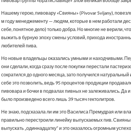
пивовар группы «Вратиславице» злой великан вообще закр
Нашему герою, пивовару «Свияны» (Pivovar Svijany), повез
м году менеджементу — людям, которые в нем работали деся
себе, понятное дело) только добра. Но многие не верили, ч
выжить в бурную эпоху смены условий, прихода иностран
любителей пива.
Но новые владельцы оказались умными и находчивыми. Пе
они сделали, когда сразу после покупки перестали пастери
сократился до одного месяца, зато получился натуральный 
себе это позволить, ведь 95 процентов продукции продавал
пивовара и бочки в подвалах пивных не залеживались. Да и 
было произведено всего лишь 39 тысяч гектолитров.
Не знаю, подсказала ли им это Василиса Премудрая или вл
правильно перестроили линейку выпускаемых пив. Свияны 
выпускать „одиннадцатку“ и это оказалось огромным успехом.