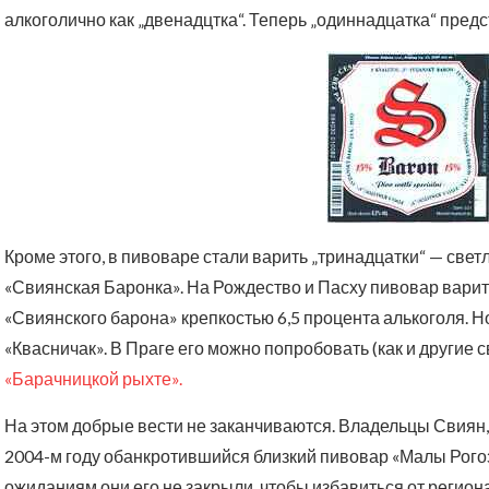
алкоголично как „двенадцтка“. Теперь „одиннадцатка“ пред
Кроме этого, в пивоваре стали варить „тринадцатки“ — све
«Свиянская Баронка». На Рождество и Пасху пивовар варит
«Свиянского барона» крепкостью 6,5 процента алькоголя. Н
«Квасничак». В Праге его можно попробовать (как и другие 
«Барачницкой рыхте».
На этом добрые вести не заканчиваются. Владельцы Свиян, 
2004-м году обанкротившийся близкий пивовар «Малы Рогоз
ожиданиям они его не закрыли, чтобы избавиться от регион